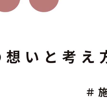
考え方（ブ
の看取り支援につ
＃施設基準に