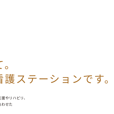
て。
看護
ステーションです
支援やリハビリ、
あわせた