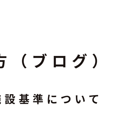
ログ）
いて
ついて